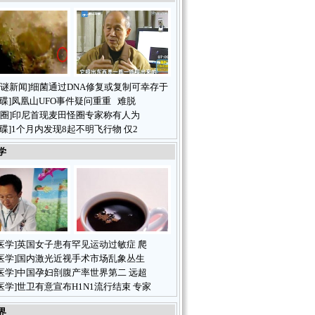
谜新闻
]
细菌通过DNA修复或复制可幸存于
飞碟
]
凤凰山UFO事件疑问重重 难脱
圈
]
印尼首现麦田怪圈专家称有人为
飞碟
]
1个月内发现8起不明飞行物 仅2
学
医学
]
英国女子患有罕见运动过敏症 爬
医学
]
国内激光近视手术市场乱象丛生
医学
]
中国孕妇剖腹产率世界第二 远超
医学
]
世卫有意宣布H1N1流行结束 专家
界