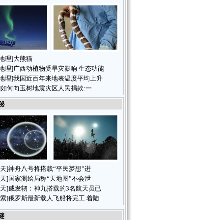
地理
]
大熊猫
地理
]
广西动植物受旱灾影响 生态功能
地理
]
我国近百年来地表温度平均上升
]
如何向玉树地震灾区人民捐款:一
秘
天
]
神舟八号将搭载“平民梦想”进
天
]
国家测绘局称“天地图”不会泄
天
]
戚发轫：神九搭载的3名航天员已
索
]
俄罗斯最新载人飞船将完工 着陆
谜