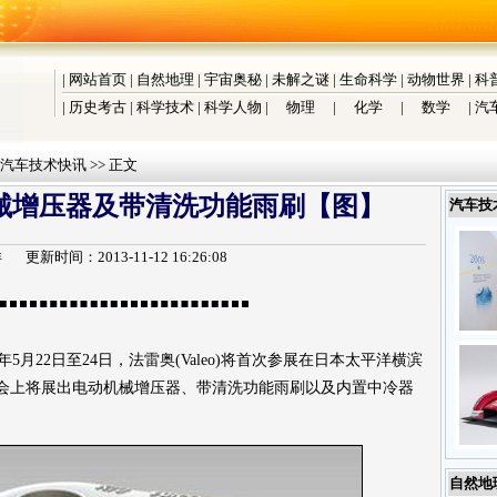
|
网站首页
|
自然地理
|
宇宙奥秘
|
未解之谜
|
生命科学
|
动物世界
|
科
|
历史考古
|
科学技术
|
科学人物
|
物理
|
化学
|
数学
|
汽
汽车技术快讯
>> 正文
械增压器及带清洗功能雨刷【图】
汽车技
详
更新时间：2013-11-12 16:26:08
3年5月22日至24日，法雷奥(Valeo)将首次参展在日本太平洋横滨
”。会上将展出电动机械增压器、带清洗功能雨刷以及内置中冷器
自然地