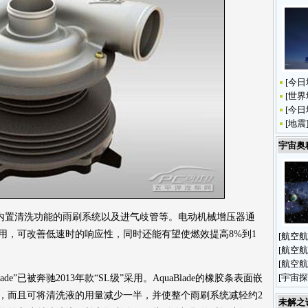
[
今日
[
世界
[
今日
[
地震
宇宙奥
置清洗功能的雨刷系统以及进气歧管等。电动机械增压器通
用，可改善低速时的响应性，同时还能有望使燃效提高8%到1
[
航空航
[
航空航
[
航空航
[
宇宙探
”已被奔驰2013年款“SL级”采用。AquaBlade的橡胶条表面嵌
，而且可将清洗液的用量减少一半，并使整个雨刷系统减轻约2
未解之