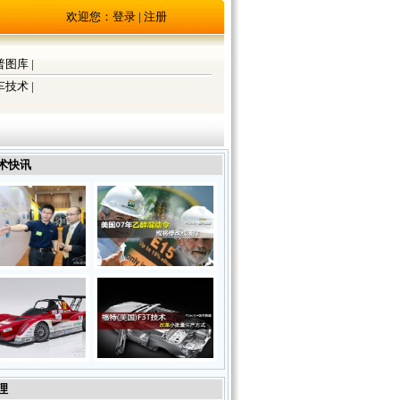
欢迎您：
登录
|
注册
普图库
|
车技术
|
术快讯
理