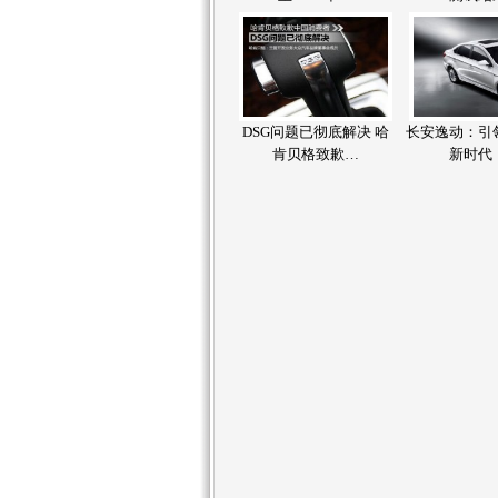
DSG问题已彻底解决 哈
长安逸动：引
肯贝格致歉…
新时代