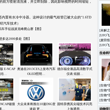
向的前方喷射清洗液，并立即刮除，因此影响视野的时间缩短，
置有水冷中冷器。这种设计的吸气歧管已被大众的“1.6TD
源日经汽车技术）
莱坞车手征战派克峰爬山赛【图】
[
未解之
[
UFO
多达2000多处【图】
[
麦田怪
[
UFO
生命科
 E-NCAP
奥迪在2013CES上发布汽车
德尔福全液晶高清数字式
试结…
OLED照明…
仪表 炫丽…
[
生物*
[
生物*
[
生物*
[
生物*
E-NCAP碰撞
大众未来将推出10速DSG变
固特异携其尖端技术闪亮
果…
速箱 更…
上海通用…
动物世