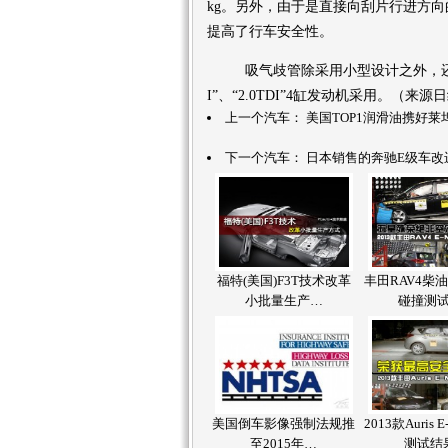
kg。另外，由于是直接向刮片行进方
提高了行车安全性。
吸气歧管除采用小型设计之外，还内
I”、“2.0TDI”4缸发动机采用。（来
上一个汽车：
美国TOP1润滑油携好
下一个汽车：
日本销售的奔驰E级车改进
福特(美国)F3T技术改革
丰田RAV4柴油版
小批量生产…
碰撞测
美国倒车影像强制法规推
2013款Auris 
至2015年…
测试结