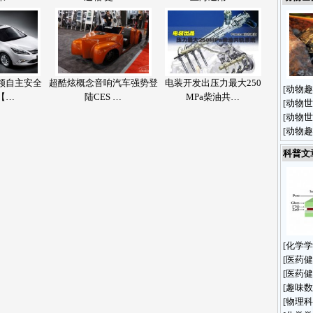
领自主安全
超酷炫概念音响汽车强势登
电装开发出压力最大250
[
动物趣
【…
陆CES …
MPa柴油共…
[
动物世
[
动物世
[
动物趣
科普文
[
化学学
[
医药健
[
医药健
[
趣味数
[
物理科