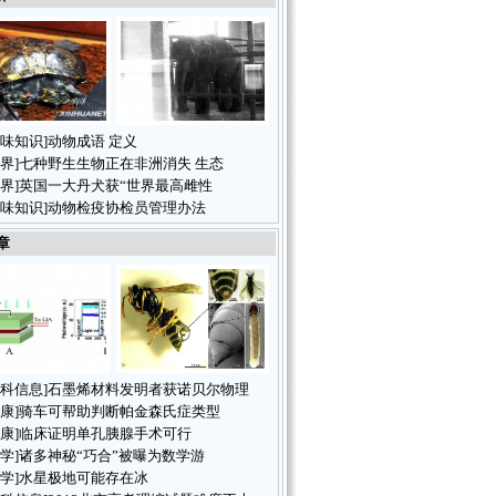
味知识
]
动物成语 定义
界
]
七种野生生物正在非洲消失 生态
界
]
英国一大丹犬获“世界最高雌性
味知识
]
动物检疫协检员管理办法
章
科信息
]
石墨烯材料发明者获诺贝尔物理
康
]
骑车可帮助判断帕金森氏症类型
康
]
临床证明单孔胰腺手术可行
学
]
诸多神秘“巧合”被曝为数学游
学
]
水星极地可能存在冰