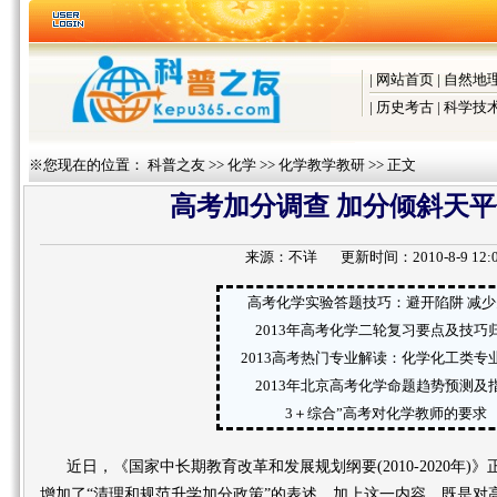
|
网站首页
|
自然地
|
历史考古
|
科学技
※您现在的位置：
科普之友
>>
化学
>>
化学教学教研
>> 正文
高考加分调查 加分倾斜天
来源：
不详
更新时间：2010-8-9 12:0
高考化学实验答题技巧：避开陷阱 减少
2013年高考化学二轮复习要点及技巧
2013高考热门专业解读：化学化工类专
2013年北京高考化学命题趋势预测及
3＋综合”高考对化学教师的要求
近日，《国家中长期教育改革和发展规划纲要(2010-2020年)
增加了“清理和规范升学加分政策”的表述，加上这一内容，既是对