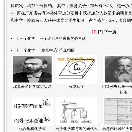
科层次，增加20分投档。 其中，体育尖子生加分有987人，这一项
4，而在广东省共有34类体育加分项目中获得加分人数最多的项目是
和中学一校就有75人获得体育尖子生加分，占全省的7.6%，项目
[1]
[2]
下一页
上一个化学：
一个北京考生家长的心里话
下一个化学：
“纳米中药”浮出水面
瑞典著名化学家诺贝尔
火龙写字
门捷列夫和第一
期表
化合价和化学式
高中化学苯与溴的卤代反
高考倒计时30天