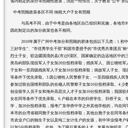
省内制定的加分等照顾性政策，消息一经传出，关于教育“公平”的
中考照顾政策各区不同 纳税大户子女有照顾
与高考不同，由于中考是由各地区自己组织和实施，各地市对本
因此制定出的加分政策也各不相同。
2010年属于广州中考加分和照顾的群体包括以下几类：1.初
三好学生”、“市优秀学生干部”和团市委授予的“市优秀共青团员”称
烈士子女、驻边疆国境的县(市)沙漠区、国家确定的边远地区中的
类岛屿部队现役军人子女加20分投档录取；残疾军人、因公牺牲军
子女和一至四级残疾军人子女加10分投档录取；病故军人子女、现
等条件下优先录取。3.因公牺牲人民警察子女、一至四级残疾人民警察
参加过联合国维和部队的在穗人民警察子女加10分投档录取。4.少数
创业留学人员子女和海外高层次人才子女加10分投档录取；我国驻
女在同等条件下优先录取。6.户籍在本市的归侨学生、归侨子女、
学，加20分投档录取，报考广东华侨中学之外其他学校的，均在同
本市的台湾省籍同胞子女加10分投档录取；其他台胞子女在同等条
市农业户口的独生子女以及纯二女计生户的女孩，初中毕业报考户
以加5分投档录取。 此外，为了吸引更多的人才，发展当地经济，