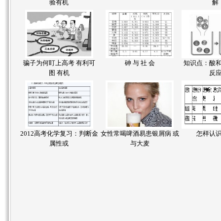
验有机
解
骗子为何盯上高考 有利可
砷 与 社 会
知识点：酸
图 有机
反
2012高考化学复习：判断金
女性常喝啤酒易患银屑病 或
怎样认
属性或
与大麦