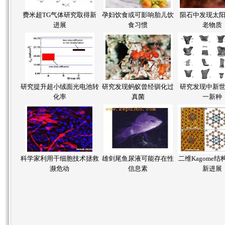
费米超TG气体研究取得新
孕妇饮食或可影响胎儿饮
陨石中发现太
进展
食习惯
老物质
研究提升超小绒面光电池转
研究发现蚂蚁曾经驯化过
研究发现中新
化率
真菌
一新种
科学家利用干细胞技术拯救
雄剑尾鱼尿液可能存在性
二维Kagome
濒危动
信息素
新进展