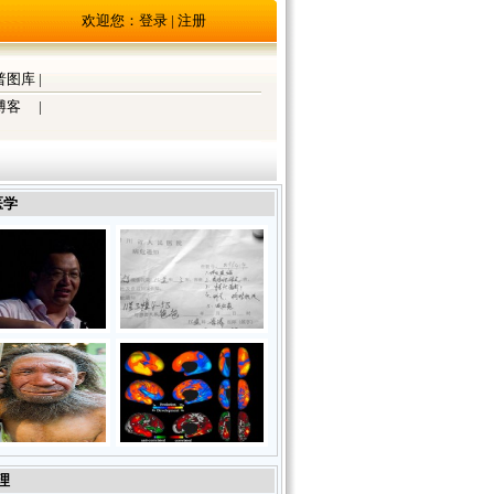
欢迎您：
登录
|
注册
普图库
|
博客
|
医学
理