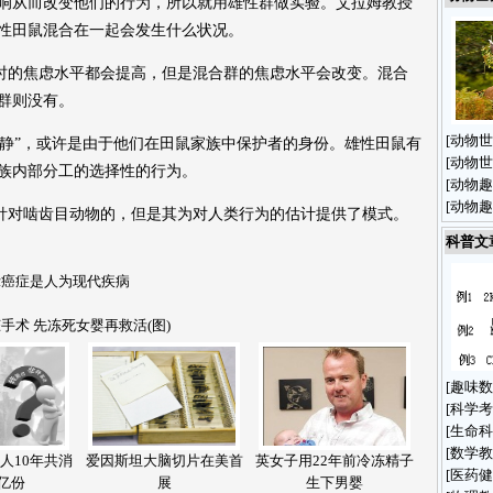
响从而改变他们的行为，所以就用雄性群做实验。艾拉姆教授
性田鼠混合在一起会发生什么状况。
的焦虑水平都会提高，但是混合群的焦虑水平会改变。混合
群则没有。
[
动物世
”，或许是由于他们在田鼠家族中保护者的身份。雄性田鼠有
[
动物世
族内部分工的选择性的行为。
[
动物趣
[
动物趣
对啮齿目动物的，但是其为对人类行为的估计提供了模式。
科普文
示癌症是人为现代疾病
手术 先冻死女婴再救活(图)
[
趣味数
[
科学考
[
生命科
[
数学教
人10年共消
爱因斯坦大脑切片在美首
英女子用22年前冷冻精子
[
医药健
亿份
展
生下男婴