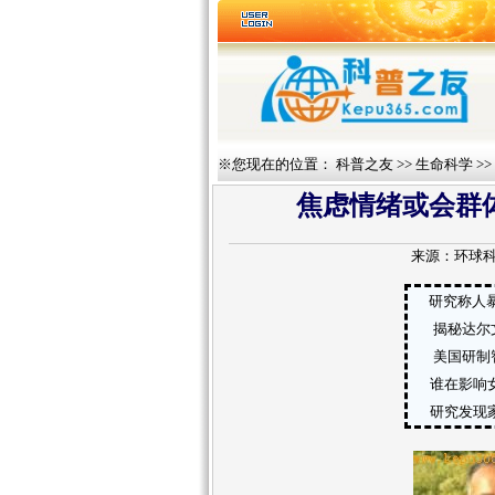
※您现在的位置：
科普之友
>>
生命科学
>>
焦虑情绪或会群体
来源：
环球
研究称人
揭秘达尔
美国研制
谁在影响
研究发现