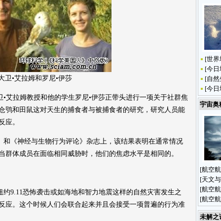
[
世界
[
今日
大卫•艾拉姆和罗尼•伊莎
[
自然
[
今日
艾拉姆教授和他的学生罗尼•伊莎正带头进行一项关于社群焦
宇宙奥
仓鸮和田鼠这对天生的捕食者与被捕食者的研究，研究人员能
反应。
和《神经与生物行为评论》杂志上，该结果表明在通常情况
当群体成员在面临相同威胁时，他们的焦虑水平是相同的。
[
航空航
[
天文与
[
航空航
9.11恐怖袭击或如海地和智力地震这样的自然灾害发生之
[
航空航
反应。这个时候人们会联合起来并且会接受一项普遍的行为准
未解之