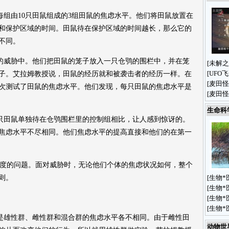
由10只田鼠组成的3组田鼠的焦虑水平。他们将田鼠放置在
和保护区域的时间。田鼠待在保护区域的时间越长，那么它的
不同。
威胁中。他们把田鼠的笼子放入一只仓鸮的围栏中，并在笼
[
未解之
[
UFO
子。艾拉姆教授说，田鼠的经历就和被袭击者的经历一样。在
[
麦田怪
次测试了田鼠的焦虑水平。他们发现，每只田鼠的焦虑水平是
[
麦田怪
生命科
田鼠单独待在仓鸮围栏里的控制组相比，让人感到惊讶的。
的焦虑水平不尽相同。他们焦虑水平的提高直接和他们的在第一
度的问题。面对威胁时，无论他们个体的焦虑状况如何，整个
则。
[
生物*
[
生物*
[
生物*
[
生物*
雄性群、雌性群和混合群的焦虑水平各不相同。由于雌性田
动物世