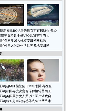
谜新闻
]
BBC记者告诉百万直播听众 曾经
飞碟
]
英揭秘数十份UFO见闻资料 有人
圈
]
俄罗斯超大规模麦田怪圈视频
圈
]
外星人的杰作？世界各地麦田怪
学
医学
]
超级细菌登陆日本引恐慌 有在全
医学
]
法国再度决定暂停种植转基因玉
医学
]
英国最胖女人哭诉：医生让我自
医学
]
迷你超声波传感器或将代替手术
界