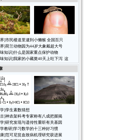
界
]
市民楼道里逮到小懒猴 全国百只
界
]
荷兰动物园为44岁大象戴超大号
味知识
]
什么是国家重点保护动物
味知识
]
我家的小藏獒40天上吐下泻 这
章
学
]
孪生素数猜想
古
]
神农架科考专家称有八成把握揭
学
]
研究发现与遗传性重听有关基因
学教研
]
学习数学的十三种好习惯
康
]
范可尼贫血致病机理研究获进展