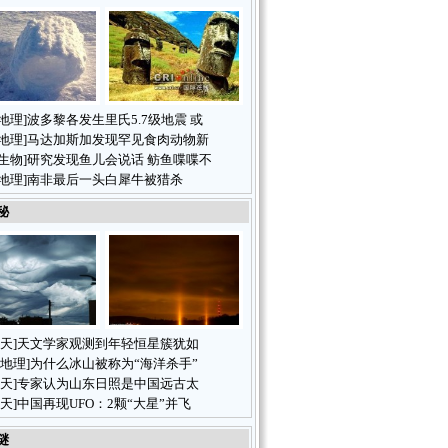
地理
]
波多黎各发生里氏5.7级地震 或
地理
]
马达加斯加发现罕见食肉动物新
生物
]
研究发现鱼儿会说话 鲂鱼喋喋不
地理
]
南非最后一头白犀牛被猎杀
秘
天
]
天文学家观测到年轻恒星簇犹如
地理
]
为什么冰山被称为“海洋杀手”
天
]
专家认为山东日照是中国远古太
天
]
中国再现UFO：2颗“大星”并飞
谜