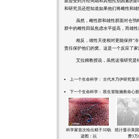
鼠会受到月经周期和其他性别因素的影
和研究员还想知道如果他们将雌性和雄
虽然，雌性群和雄性群面对仓鸮时
群中的雌性田鼠焦虑水平提高，而雄性
相反，雄性天使相对更能保持“冷静
责任保护他们的窝。这是一个反应了家
艾拉姆教授说，虽然这项研究是针
上一个生命科学：
古代木乃伊研究显
下一个生命科学：
医生冒险施救命心脏
科学家首次绘出精子3D轨
统计显示美国
迹图：以
费3万