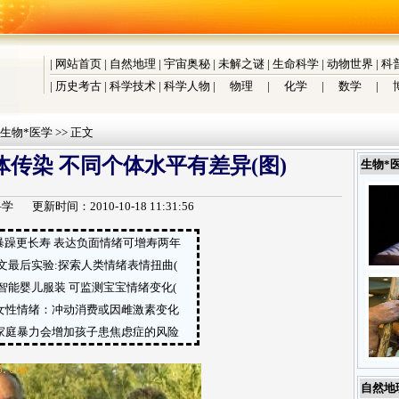
|
网站首页
|
自然地理
|
宇宙奥秘
|
未解之谜
|
生命科学
|
动物世界
|
科
|
历史考古
|
科学技术
|
科学人物
|
物理
|
化学
|
数学
|
生物*医学
>> 正文
传染 不同个体水平有差异(图)
生物*
科学
更新时间：2010-10-18 11:31:56
暴躁更长寿 表达负面情绪可增寿两年
文最后实验:探索人类情绪表情扭曲(
智能婴儿服装 可监测宝宝情绪变化(
女性情绪：冲动消费或因雌激素变化
家庭暴力会增加孩子患焦虑症的风险
自然地