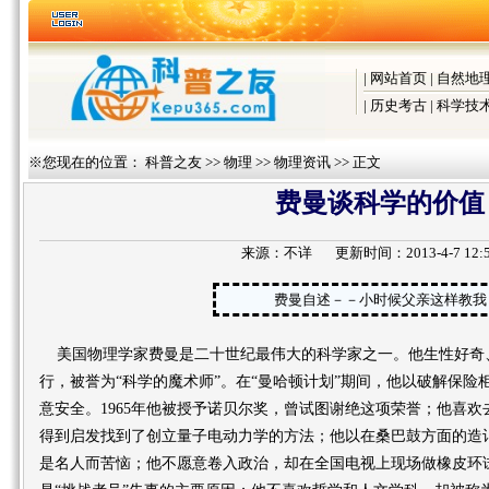
|
网站首页
|
自然地
|
历史考古
|
科学技
※您现在的位置：
科普之友
>>
物理
>>
物理资讯
>> 正文
费曼谈科学的价值
来源：
不详
更新时间：2013-4-7 12:5
费曼自述－－小时候父亲这样教我
美国物理学家费曼是二十世纪最伟大的科学家之一。他生性好奇
行，被誉为“科学的魔术师”。在“曼哈顿计划”期间，他以破解保险
意安全。1965年他被授予诺贝尔奖，曾试图谢绝这项荣誉；他喜
得到启发找到了创立量子电动力学的方法；他以在桑巴鼓方面的造
是名人而苦恼；他不愿意卷入政治，却在全国电视上现场做橡皮环