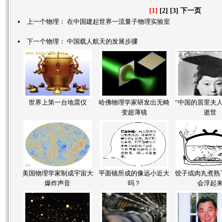
[1]
[2]
[3]
下一页
上一个物理：
在中国建起世界一流量子物理实验室
下一个物理：
中国载人航天的发展步骤
世界上第一台地震仪
哈佛物理学家研发出无畸
“中国的居里夫人
变超薄镜
逝世
美国物理学家制成宇宙大
平面镜所成的像远小近大
饺子或肉丸煮熟
爆炸声音
吗？
会浮起