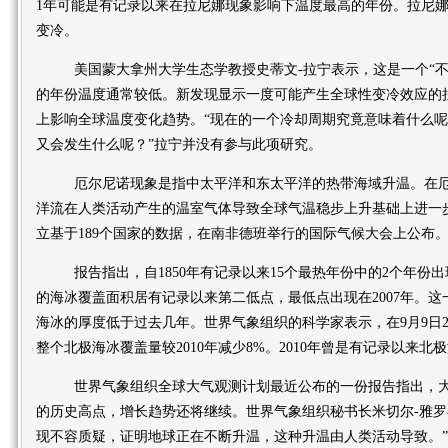
1年可能是有记录以来在拉尼娜现象影响下温度最高的年份。拉尼
变冷。
美国蒙大拿州大学生态学教授史蒂文-拉宁表示，这是一个“不
的年份温度通常较低。新发现显示一度可能产生全球性变冷效应的
上影响全球温度变化趋势。“现在的一个冷却周期究竟意味着什么
又会发生什么呢？”拉宁并没有参与此项研究。
厄尔尼诺现象是指中太平洋和东太平洋的热带海域升温。在厄
洋流在人类活动产生的温室气体导致全球气温稳步上升基础上进一
立基于189个国家的数据，在南非德班举行的国际气候大会上公布
报告指出，自1850年有记录以来15个最热年份中的2个年份出现在1
的海冰覆盖面积居有记录以来第二低点，最低点出现在2007年。
海冰的厚度低于过去几年。世界气象组织的科学家表示，在9月9日2
整个北极海冰覆盖量较2010年减少8%。2010年曾是有记录以来
世界气象组织全球大气观测计划最近公布的一份报告指出，大
的历史高点，增长趋势还将继续。世界气象组织秘书长米切尔-雅罗
现不容质疑，证明地球正在不断升温，这种升温由人类活动导致。”