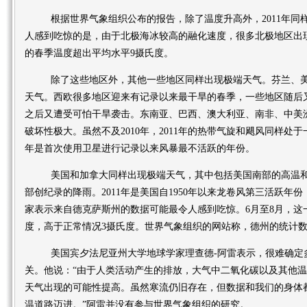
根据世界气象组织公布的报告，除了温度升高外，2011年同
人感到吃惊的是，由于北极海冰较高的融化速度，很多北极地区出
的春季温度超出平均水平9摄氏度。
除了这些地区外，其他一些地区同样出现极端天气。芬兰、美
天气。西欧很多地区迎来有记录以来最干旱的春季，一些地区随后
之后又遭受可怕干旱袭击。东南亚、巴西、澳大利亚、南非、中美
破坏性极大。虽然不及2010年，2011年的热带气旋和飓风同样处于
年是首次使用卫星进行记录以来风暴最不活跃的年份。
美国和加拿大同样出现极端天气，其中包括美国南部的高温和
部创纪录的降雨。2011年是美国自1950年以来龙卷风第三活跃年份，
家表示来自德克萨斯州的数据可能最令人感到吃惊。6月至8月，这一
度，高于正常情况3摄氏度。世界气象组织的网站称，德州的统计
美国宾夕法尼亚州大学地球学家理查德-阿雷表示，很难确定
关。他说：“由于人类活动产生的排放，大气中二氧化碳以及其他
天气出现的可能性提高。虽然寒流仍旧存在，但数据和我们的身体
温道路迈进。”阿雷并没有参与世界气象组织的研究。