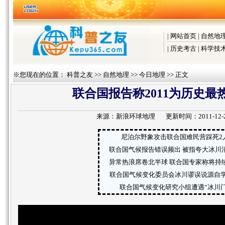
|
网站首页
|
自然地
|
历史考古
|
科学技
※您现在的位置：
科普之友
>>
自然地理
>>
今日地理
>> 正文
联合国报告称2011为历史最
来源：
新浪环球地理
更新时间：2011-12-2 1
尼泊尔野象攻击联合国难民营踩死2
联合国气候报告错误频出 被指夸大冰川
异常热浪席卷北半球 联合国专家称将持
联合国气候变化委员会冰川谬误说源自
联合国气候变化研究小组遭遇“冰川门