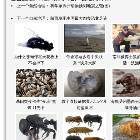
上一个自然地理：
科学家揭开动物预测地震之谜(图)
下一个自然地理：
陕西发现中国最大肉食恐龙足迹
为什么苍蝇停在天花板上
帝企鹅返乡途中失联
南非被弃土狼
不会掉下
系 “快乐大脚
活：洗澡
基因突变催生“夜班”蜜
首个直接证据显示1.5亿年
海鸟受困墨西哥
蜂 月光下
前鲨鱼吃
满身油