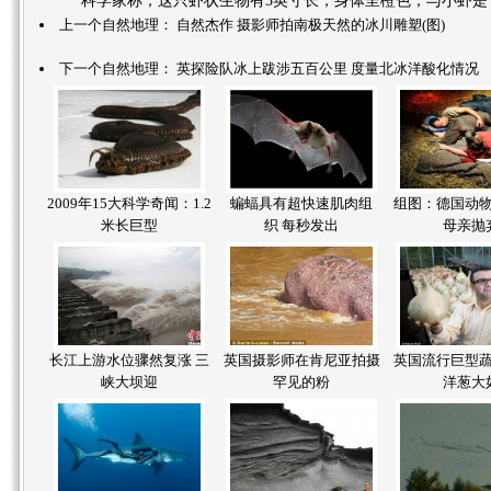
科学家称，这只虾状生物有3英寸长，身体呈橙色，与小虾是“
上一个自然地理：
自然杰作 摄影师拍南极天然的冰川雕塑(图)
下一个自然地理：
英探险队冰上跋涉五百公里 度量北冰洋酸化情况
2009年15大科学奇闻：1.2
蝙蝠具有超快速肌肉组
组图：德国动
米长巨型
织 每秒发出
母亲抛
长江上游水位骤然复涨 三
英国摄影师在肯尼亚拍摄
英国流行巨型
峡大坝迎
罕见的粉
洋葱大