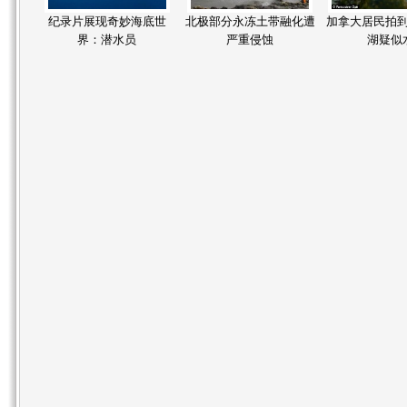
纪录片展现奇妙海底世
北极部分永冻土带融化遭
加拿大居民拍
界：潜水员
严重侵蚀
湖疑似