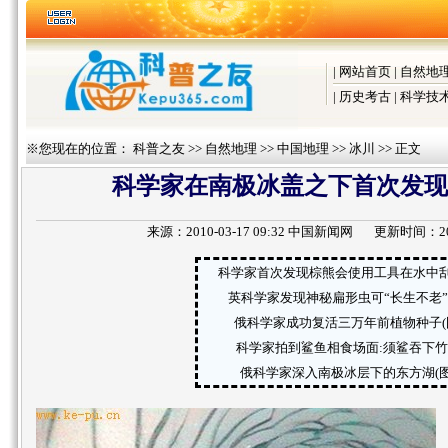
|
网站首页
|
自然地
|
历史考古
|
科学技
※您现在的位置：
科普之友
>>
自然地理
>>
中国地理
>>
冰川
>> 正文
科学家在南极冰盖之下首次发现
来源：
2010-03-17 09:32 中国新闻网
更新时间：2010-3
科学家首次发现棕熊会使用工具在水中
英科学家发现神秘扁形虫可“长生不老”(
俄科学家成功复活三万年前植物种子(
科学家拍到鲨鱼相食场面:须鲨吞下竹
俄科学家深入南极冰层下的东方湖(图