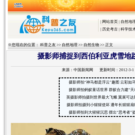
|
网站首页
|
自然地
|
历史考古
|
科学技
※您现在的位置：
科普之友
>>
自然地理
>>
自然生物
>> 正文
摄影师捕捉到西伯利亚虎雪地跳
来源：
中国新闻网
更新时间：2012-3-1 9:
摄影师拍“神马都是浮云”趣图 云彩如马
摄影师拍蚂蚁童话世界 群蚁合力建“天桥
英摄影师拍摄到世界最大飞蛾 翼展可达
摄影师拍摄到小猩猩使坏 遭年长猩猩扇
摄影师拍到大猩猩沉思 摆出“思考者”姿