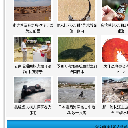
走进埃及鲸之谷沙漠：曾
纳米比亚发现怪异水羚角
台湾兰屿发现日
为史前巨
偏一侧向
(图)
云南昭通回族虎姓却读
墨西哥海滩突现巨型鱼群
为什么海参会有
猫 来历源于
或因日本
术”？
黑猩猩人模人样享春光
日本震后海啸袭击中途
新一轮长江上
（图）
岛 数千只海
至 三峡水
设为首页
|
加入收藏