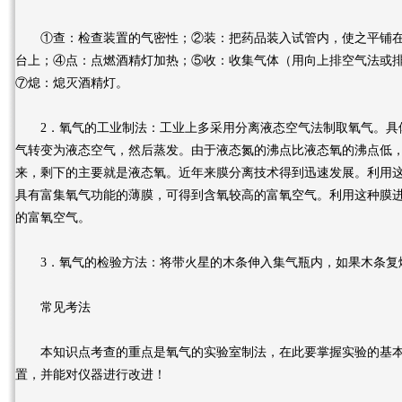
①查：检查装置的气密性；②装：把药品装入试管内，使之平铺在
台上；④点：点燃酒精灯加热；⑤收：收集气体（用向上排空气法或
⑦熄：熄灭酒精灯。
2．氧气的工业制法：工业上多采用分离液态空气法制取氧气。具
气转变为液态空气，然后蒸发。由于液态氮的沸点比液态氧的沸点低
来，剩下的主要就是液态氧。近年来膜分离技术得到迅速发展。利用
具有富集氧气功能的薄膜，可得到含氧较高的富氧空气。利用这种膜进
的富氧空气。
3．氧气的检验方法：将带火星的木条伸入集气瓶内，如果木条复
常见考法
本知识点考查的重点是氧气的实验室制法，在此要掌握实验的基本
置，并能对仪器进行改进！