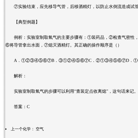
⑦实验结束，应先移导气管，后移酒精灯，以防止水倒流造成试管
【典型例题】
例析：实验室制取氧气的主要步骤有：①装药品，②检查气密性，
⑥将导管拿出水面，⑦熄灭酒精灯。其正确的操作顺序是（）
A．①②③④⑤⑥⑦B．③①②④⑤⑥⑦C．②①③④⑤⑥⑦D．①
解析：
实验室制取氧气的步骤可以利用“查装定点收离熄”，这句话来记
答案：C
上一个化学：
空气