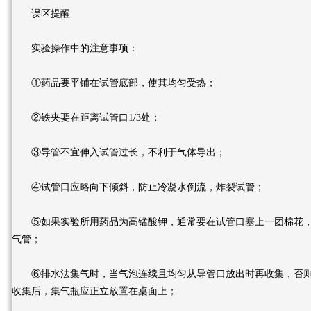
误区提醒
实验操作中的注意事项：
①药品要平铺在试管底部，使其均匀受热；
②铁夹要在距离试管口1/3处；
③导管不宜伸入试管过长，不利于气体导出；
④试管口应略向下倾斜，防止冷凝水倒流，炸裂试管；
⑤如果实验所用药品为高锰酸钾，通常要在试管口塞上一团棉花，
气管；
⑥排水法集气时，当气泡连续且均匀从导管口放出时再收集，否则
收集后，集气瓶应正立放置在桌面上；