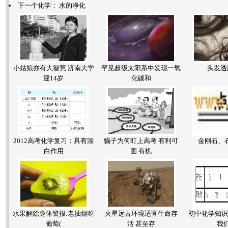
下一个化学：
水的净化
小姑娘亦有大智慧 济南大学
罕见超级太阳系中发现一氧
头发透
迎14岁
化碳和
2012高考化学复习：具有漂
骗子为何盯上高考 有利可
金刚石、石
白作用
图 有机
水果解除身体警报:老抽烟吃
火星远古环境适宜生命存
初中化学知识
葡萄(
活 甚至存
我