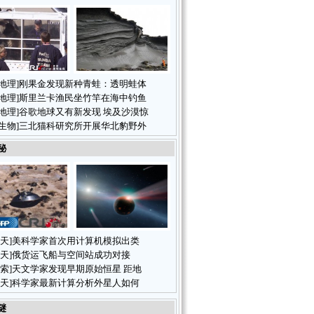
地理
]
刚果金发现新种青蛙：透明蛙体
地理
]
斯里兰卡渔民坐竹竿在海中钓鱼
地理
]
谷歌地球又有新发现 埃及沙漠惊
生物
]
三北猫科研究所开展华北豹野外
秘
天
]
美科学家首次用计算机模拟出类
天
]
俄货运飞船与空间站成功对接
索
]
天文学家发现早期原始恒星 距地
天
]
科学家最新计算分析外星人如何
谜