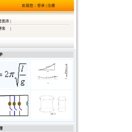
欢迎您：
登录
|
注册
普图库
|
博客
|
学
理