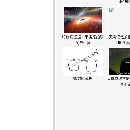
装”成
暗物质证据：宇宙原始黑
无需记忆的
洞产生神
世 让
蜡烛跷跷板
天体物理学家
查测