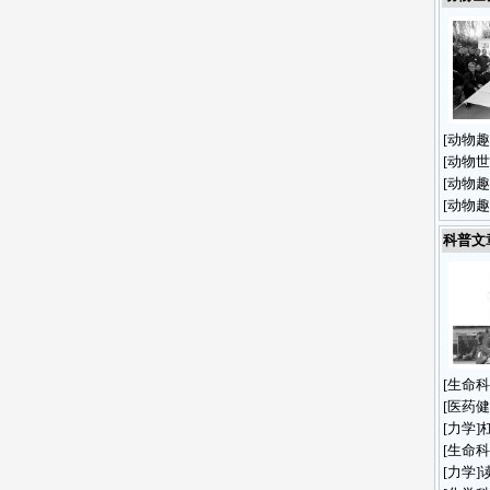
[
动物趣
[
动物世
[
动物趣
[
动物趣
科普文
[
生命科
[
医药健
[
力学
]
[
生命科
[
力学
]