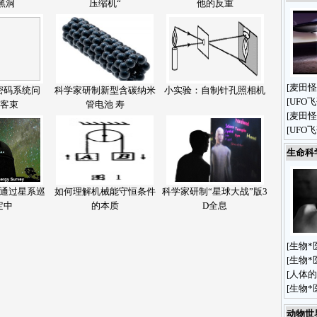
黑洞
压缩机“
他的反重
[
麦田怪
密码系统问
科学家研制新型含碳纳米
小实验：自制针孔照相机
[
UFO
黑客束
管电池 寿
[
麦田怪
[
UFO
生命科
通过星系巡
如何理解机械能守恒条件
科学家研制“星球大战”版3
定中
的本质
D全息
[
生物*
[
生物*
[
人体的
[
生物*
动物世