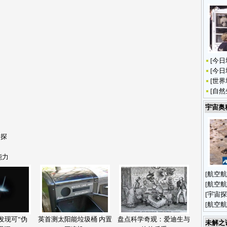
[
今日
[
今日
[
世界
[
自然
宇宙奥
初探
能力
[
航空航
[
航空航
[
宇宙探
[
航空航
发现可“伪
英首测太阳能垃圾桶 内置
盘点科学奇观：爱迪生与
未解之