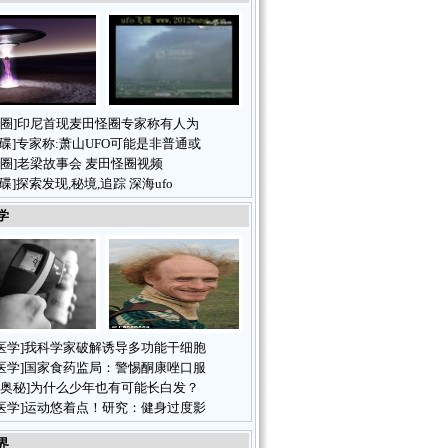
圈
]
印尼首现麦田怪圈专家称有人为
飞碟
]
专家称:萧山UFO可能是非普通或
圈
]
老梁故事会 麦田怪圈视频
飞碟
]
探索发现,秘境,追踪 深海ufo
学
医学
]
我科学家破解诱导多功能干细胞
医学
]
国家食药监局：警惕酮康唑口服
奥秘
]
为什么少年也有可能长白发？
医学
]
运动悠着点！研究：健身过度影
界