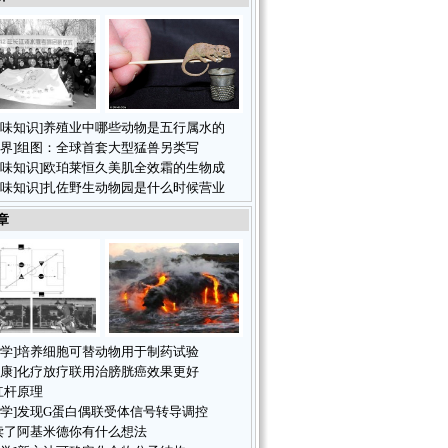
味知识
]
养殖业中哪些动物是五行属水的
界
]
组图：全球首套大型猛兽另类写
味知识
]
欧珀莱恒久美肌全效霜的生物成
味知识
]
扎佐野生动物园是什么时候营业
章
学
]
培养细胞可替动物用于制药试验
康
]
化疗放疗联用治膀胱癌效果更好
杠杆原理
学
]
发现G蛋白偶联受体信号转导调控
读了阿基米德你有什么想法