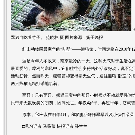
翠独自吃着竹子。 范晓林 摄 图片来源：扬子晚报
红山动物园最豪华的“别墅”——熊猫馆，时间定格在2010年12月
这是今年入冬以来，南京最冷的一天。这种天气对于生活在高
最喜爱的，凛冽的寒风中，它们往往会变得格外活泼好动，说不定
活动筋骨。然而昨天，熊猫馆却变得毫无生气，通往熊猫“卧室”的
两只熊猫无精打采地趴着。
两只！只有两只。熊猫三宝中的那只小时候动不动就爱强吻饲养
民带来无数欢笑的朗朗，因病死亡。年仅4岁半。再过半年，它就
原本，它应该在明年4月，和双胞胎妹妹翠翠以及小伙伴朵朵
□见习记者 马薇薇 快报记者 孙兰兰