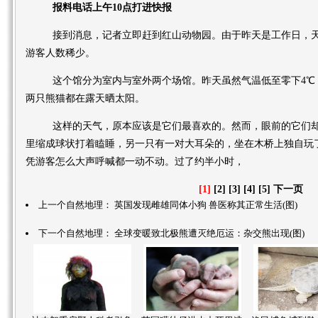
报料电话上午10点打进快报
接到消息，记者立即赶到红山动物园。由于昨天是工作日，天
游客人数稀少。
这个馆分为室内与室外两个场馆。昨天虽然气温低至零下4℃
两只熊猫都在露天晒太阳。
这样的天气，原本应该是它们最喜欢的。然而，眼前的它们却
里缩成球状打着瞌睡，另一只有一对大耳朵的，坐在木桥上独自玩
凭游客怎么大声呼喊都一动不动。过了约半小时，
[1]
[2]
[3]
[4]
[5]
下一页
上一个自然地理：
英国发现雌雄同体小狗 兽医称其正常生活(图)
下一个自然地理：
全球变暖致北极熊遭灭绝厄运：杂交熊出现(图)