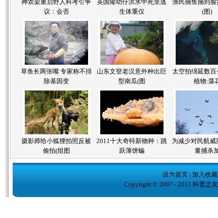
神农架重启野人科考引争
英国獾幼仔洪水中死里逃
渔民捕鱼捕到脸
议：会否
生体重仅
(图)
草鱼长两张嘴 专家称不排
山东文登老汉意外种出巨
太空拍绵延数百
除基因变
型南瓜(图
植物:藻
摄影师给小狐狸拍照反被
2011十大奇特新物种：跳
为减少对民航威
偷拍(组图
跃薄饼蝙
量捕杀
设为首页
|
加入收藏
Copyright © 2007 - 2011 科普之友( w