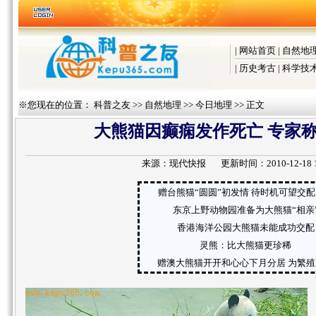
|
网站首页
|
自然地
|
历史考古
|
科学技
※您现在的位置：
科普之友
>>
自然地理
>>
今日地理
>> 正文
大熊猫因癫痫发作死亡 专家称
来源：
现代快报
更新时间：2010-12-18 11
赠台熊猫“圆圆”初发情 待时机可望交
东京上野动物园准备为大熊猫“相亲
香港海洋公园大熊猫未能成功交配
灵熊：比大熊猫更珍稀
赠澳大熊猫开开和心心下月分居 为繁殖