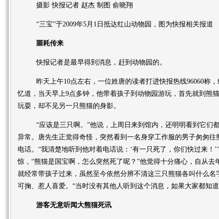
摄影 快报记者 赵杰 制图 俞晓翔
“三宝”于2009年5月1日抵达红山动物园，图为快报相关报道
噩耗传来
快报记者是最早得到消息，赶到动物园的。
昨天上午10点左右，一位姓唐的读者打进快报热线96060称
忆道，当天早上9点多钟，他带着孩子到动物园游玩，首先就到熊
玩耍，却不见另一只熊猫的身影。
“应该是三只啊。”他说，上周日来到馆内，还明明看到它们都
异常。唐先生正觉得奇怪，突然看到一名身穿工作服的男子匆匆往
电话。“我清楚地听到他对着电话说：‘有一只死了，你们快过来！’
惊，“熊猫是国宝啊，怎么突然死了呢？”他觉得十分痛心，自从去
就经常带孩子过来，虽然至今依然分辨不清这三只熊猫各叫什么名
可掬、惹人喜爱。“当时没有其他人听到这个消息，如果大家都知道
游客无意听闻大熊猫死讯