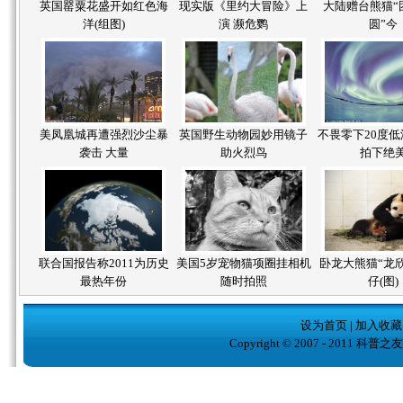
英国罂粟花盛开如红色海
现实版《里约大冒险》上
大陆赠台熊猫“
洋(组图)
演 濒危鹦
圆”今
美凤凰城再遭强烈沙尘暴
英国野生动物园妙用镜子
不畏零下20度低
袭击 大量
助火烈鸟
拍下绝
联合国报告称2011为历史
美国5岁宠物猫项圈挂相机
卧龙大熊猫“龙
最热年份
随时拍照
仔(图)
设为首页
|
加入收藏
Copyright © 2007 - 2011 科普之友( w