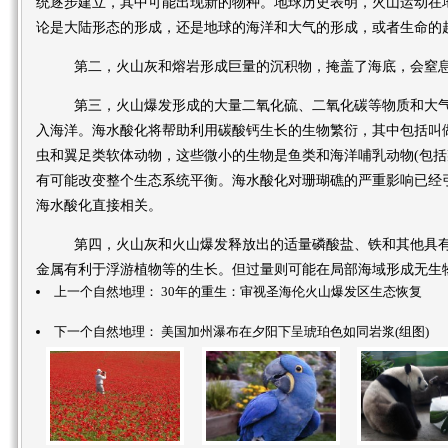
统逐步建立，其中可能出现新的物种。地球历史表明，火山运动在
论是大陆形态的形成，还是地球的海洋和大气的形成，或者生命的
第二，火山灰和熔岩形成巨量的沉积物，掩盖了海底，会窒息
第三，火山爆发形成的大量二氧化硫、二氧化碳等物质和大气
入海洋。海水酸化将帮助利用碳酸钙生长的生物繁衍，其中包括叫
虫和翼足类软体动物，这些微小的生物是鱼类和海洋哺乳动物(包括
有可能改变整个生态系统平衡。海水酸化对珊瑚礁的严重影响已经
海水酸化直接相关。
第四，火山灰和火山爆发释放出的适量磷酸盐、铁和其他具有
金属有利于浮游植物等的生长。但过量则可能在局部海域形成无生物
上一个自然地理：
30年的重生：审视圣海伦火山爆发区生态恢复
下一个自然地理：
美国加州瀑布在夕阳下呈琥珀色如同岩浆(组图)