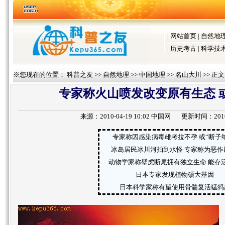
|
网站首页
|
自然地
|
历史考古
|
科学技
※您现在的位置：
科普之友
>>
自然地理
>>
中国地理
>>
名山大川
>> 正文
专家称火山喷发改变原有生态 
来源：
2010-04-19 10:02 中国网
更新时间：2010-4-
专家称因感染病毒雌考拉不孕 或“断子
冰岛居民冰川河拍到水怪 专家称为恶作
动物学家称壁虎断尾拥有独立生命 能存活
日本专家发现植物硕大基因
日本科学家称有望使用骨髓复活猛犸