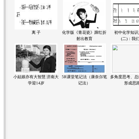
离 子
化学版《青花瓷》蹿红折
初中化学知识
射出教育
(二)：我
小姑娘亦有大智慧 济南大
5R课堂笔记法（康奈尔笔
多角度思考、总
学迎14岁
记法）
形成思